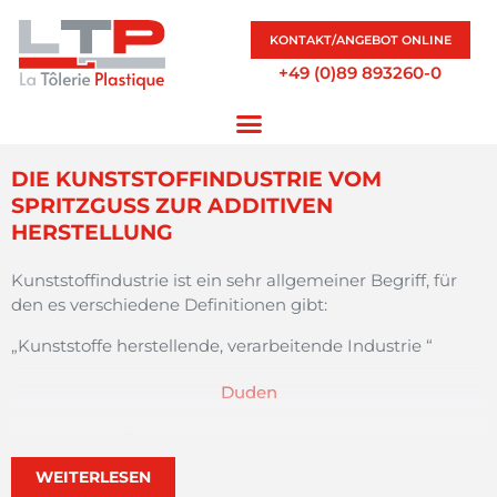
KONTAKT/ANGEBOT ONLINE
+49 (0)89 893260-0
DIE KUNSTSTOFFINDUSTRIE VOM
SPRITZGUSS ZUR ADDITIVEN
HERSTELLUNG
Kunststoffindustrie ist ein sehr allgemeiner Begriff, für
den es verschiedene Definitionen gibt:
„Kunststoffe herstellende, verarbeitende Industrie “
Duden
„Als Kunststoffverarbeitung wird die Herstellung
von Kunststoffprodukten bezeichnet. Dies geschieht
WEITERLESEN
insbesondere durch die Fertigung