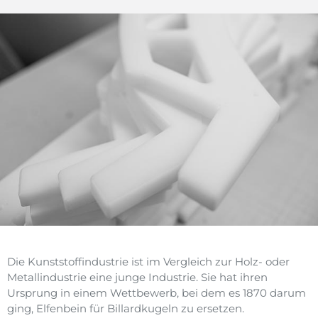
von Formteilen, Halbzeugen, Fasern oder Folien aus Kunsts
die von der chemischen Industrie meist
als Granulat (Masterbatch), Pulver, Folien
oder Platten geliefert werden.
Die Fertigungsverfahren werden in Deutschland nach
DIN 8580 eingeteilt. Für die Kunststoffverarbeitung sind
insbesondere Urform-, Umform- und Fügeverfahren bede
(Wikipedia.de)
Die Kunststoffindustrie ist im Vergleich zur Holz- oder
Metallindustrie eine junge Industrie. Sie hat ihren
Ursprung in einem Wettbewerb, bei dem es 1870 darum
ging, Elfenbein für Billardkugeln zu ersetzen.