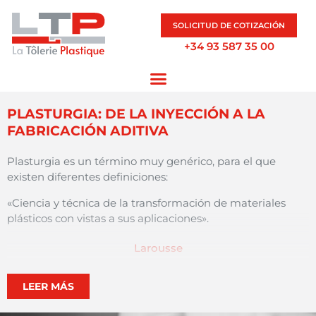
SOLICITUD DE COTIZACIÓN
+34 93 587 35 00
PLASTURGIA: DE LA INYECCIÓN A LA
FABRICACIÓN ADITIVA
Plasturgia es un término muy genérico, para el que
existen diferentes definiciones:
«Ciencia y técnica de la transformación de materiales
plásticos con vistas a sus aplicaciones».
Larousse
«El procesamiento de plástico es el conjunto de técnicas
LEER MÁS
utilizadas por la industria del plástico para la
transformación de los plásticos (polímeros)».