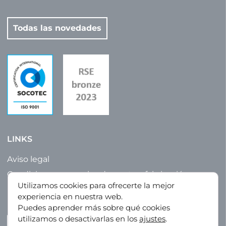
Todas las novedades
LINKS
Aviso legal
Condiciones generales de venta y fabricación
Utilizamos cookies para ofrecerte la mejor
Política de privacidad
experiencia en nuestra web.
Mapa del sitio
Puedes aprender más sobre qué cookies
utilizamos o desactivarlas en los
ajustes
.
LinkedIn