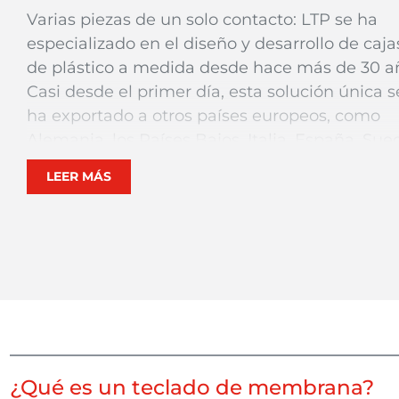
Vari
as piezas de un solo contacto: LTP se ha
especializado en el diseño y desarrollo de caja
de plástico a medida desde hace más de 30 a
Casi desde el primer día, esta solución única s
ha exportado a otros países europeos, como
Alemania, los Países Bajos, Italia, España, Sue
y el Reino Unido. El socio local fue
LEER MÁS
cuidadosamente seleccionado por LTP en cad
caso. El objetivo era ofrecer un
auténtico
valor
añadido a los distintos mercados. Por lo tanto,
todos los socios locales de LTP son equipos
experimentados y ofrecen, además de un
profundo conocimiento del desarrollo de
carcasas, diversos componentes electrónicos
estándar, pero también soluciones
personalizadas para teclados de membrana,
¿Qué es un teclado de membrana?