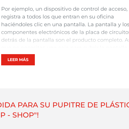
Por ejemplo, un dispositivo de control de acceso,
registra a todos los que entran en su oficina
haciéndoles clic en una pantalla. La pantalla y lo
componentes electrónicos de la placa de circuito
detrás de la pantalla son el producto completo. A
que no necesitas una caja para cubrir la pantalla.
Pero no parecerá un producto acabado, aunque
LEER MÁS
funcione igual de bien. Es en este tipo de situaci
donde
un pupitre de plástico
diseñado a medida
encuentra su lugar. Independientemente de si se
trata de una versión de prueba o de un producto
acabado, ambas versiones necesitarán una caja 
medida para montar y probar la electrónica.
DA PARA SU PUPITRE DE PLÁSTI
P - SHOP"!