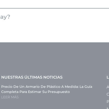
s
enen
hay?
o
alud
NUESTRAS ÚLTIMAS NOTICIAS
L
Precio De Un Armario De Plástico A Medida: La Guía
A
Completa Para Estimar Su Presupuesto
C
LEER MÁS
P
M