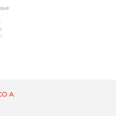
 que
s
s
sí
ones
a
CO A