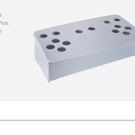
s
ños.
e
cia
a