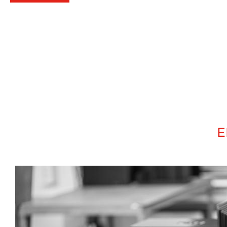
La caja está diseñada a su medida
Los orificios y aberturas ya están integrado
Las fijaciones se colocan
El marcado y los acabados están hechos
Además… Tratará con un solo proveedor para su 
E