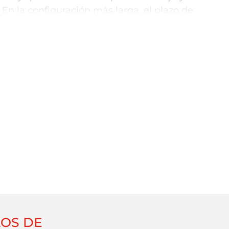
. En la configuración más larga, el plazo de
asta 16 días laborables desde la fecha de
prototipo, el plazo de entrega estándar de
es de 3 semanas.
stancias imprevistas no nos permitan
 de entrega anunciados, nuestro equipo le
ble.
OS DE