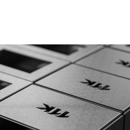
 «a medida», LTP lanzó su oferta