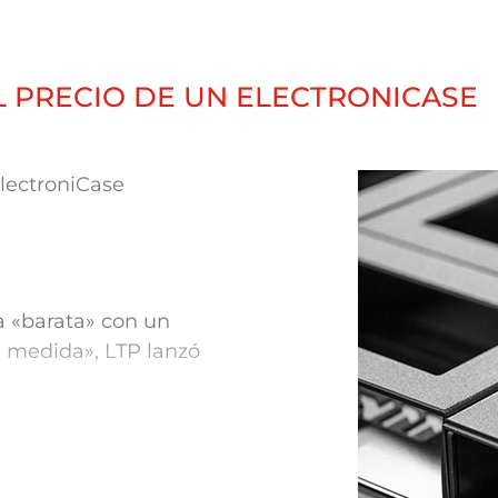
entrega «corto» sin perder la opción
«
ElectroniCase
» en 2012.
L PRECIO DE UN ELECTRONICASE
lectroniCase
a «
barata
» con un
a medida», LTP lanzó
lectroniCase
, usted
 operaciones
en 5 días laborables: