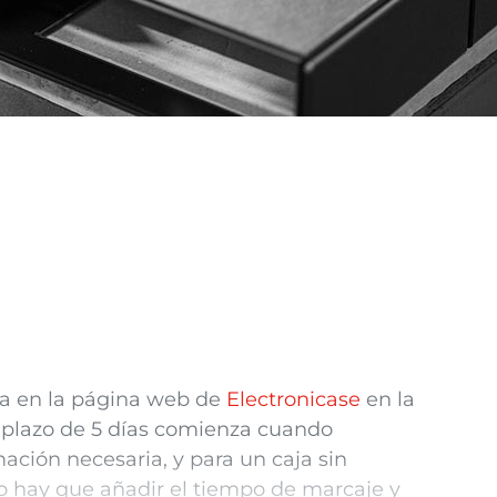
ca en la página web de
Electronicase
en la
l plazo de 5 días comienza cuando
ación necesaria, y para un c
aja
sin
o hay que añadir el tiempo de marcaje y