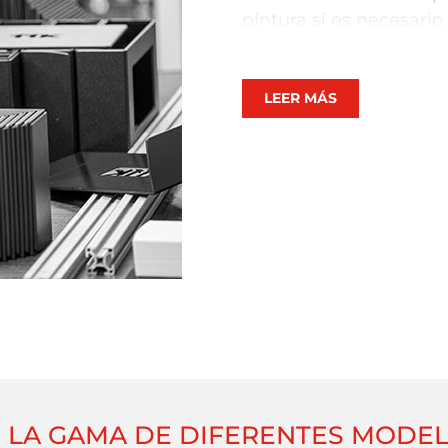
pintura si es necesario
entrega puede ser de h
información completa.
LEER MÁS
Tras la validación del 
la gama
ElectroniCase
En caso de que circun
cumplir con los plazos
informará lo antes
posi
LA GAMA DE DIFERENTES MODEL