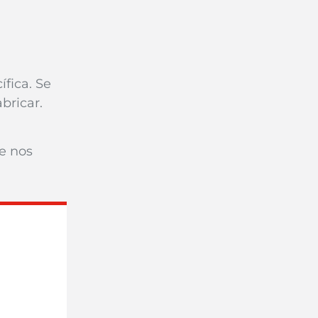
fica. Se
bricar.
ue nos