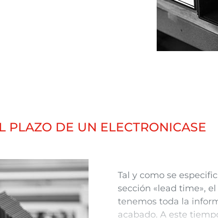
s
caja de plástico.
L PLAZO DE UN ELECTRONICASE
Tal y como se especifi
sección «lead time», e
tenemos toda la inform
acabad
o. A este tiemp