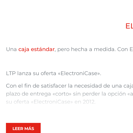
E
Una
caja estándar
, pero hecha a medida. Con
E
LTP lanza su oferta «
ElectroniCase».
Con el fin de satisfacer la necesidad de una caj
plazo de entrega «corto» sin perder la opción «
su oferta «
ElectroniCase
» en 2012.
Una caja estándar, pero hecha a medida. Con
E
recibe su caja lista para usar, sin necesidad de
adicionales de reproceso o acabados, diseñada 
LEER MÁS