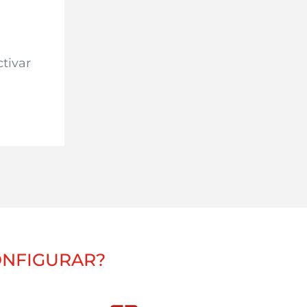
ctivar
ONFIGURAR?