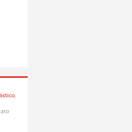
ástico
,
iato
,