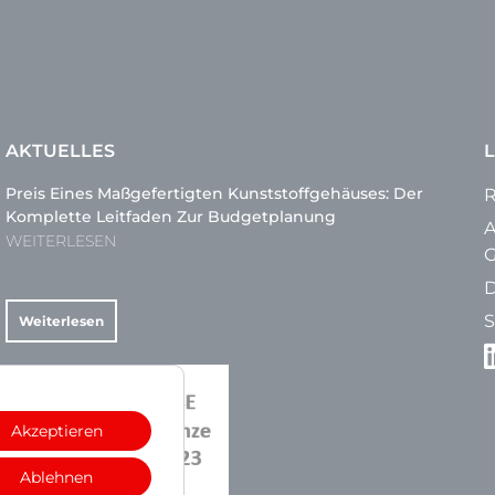
AKTUELLES
L
Preis Eines Maßgefertigten Kunststoffgehäuses: Der
R
Komplette Leitfaden Zur Budgetplanung
A
WEITERLESEN
G
D
S
Weiterlesen
Akzeptieren
Ablehnen