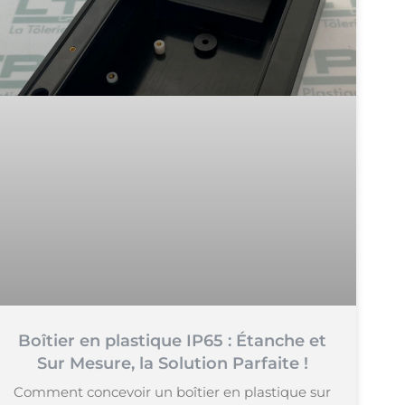
Boîtier en plastique IP65 : Étanche et
Sur Mesure, la Solution Parfaite !
Comment concevoir un boîtier en plastique sur