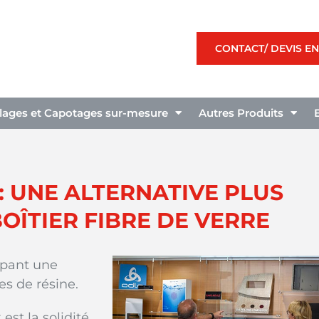
CONTACT/ DEVIS EN
llages et Capotages sur-mesure
Autres Produits
 : UNE ALTERNATIVE PLUS
OÎTIER FIBRE DE VERRE
rapant une
s de résine.
st la solidité.