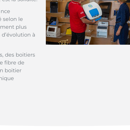
ance
 selon le
vement plus
 d’évolution à
, des boitiers
e fibre de
n boitier
anique