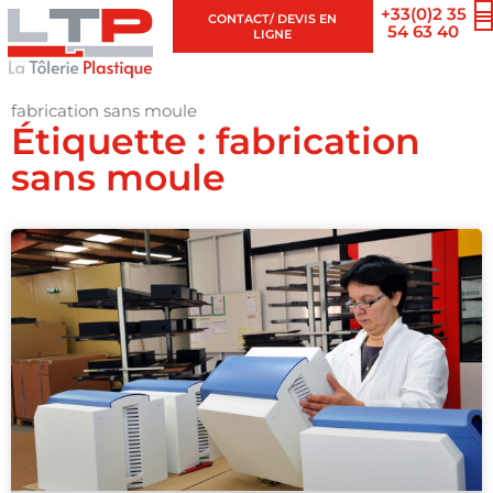
+33(0)2 35
CONTACT/ DEVIS EN
54 63 40
LIGNE
fabrication sans moule
Étiquette : fabrication
sans moule