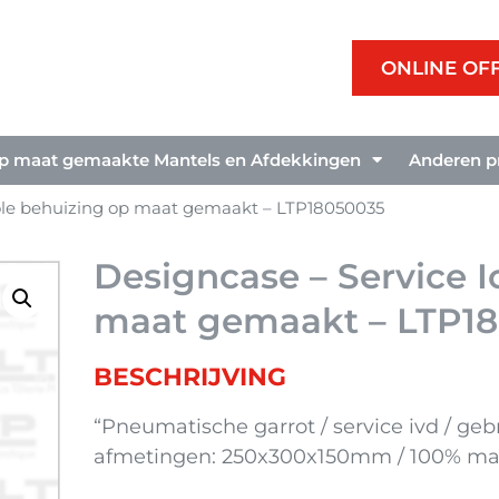
ONLINE OF
p maat gemaakte Mantels en Afdekkingen
Anderen p
sole behuizing op maat gemaakt – LTP18050035
Designcase – Service I
maat gemaakt – LTP1
BESCHRIJVING
“Pneumatische garrot / service ivd / gebr
afmetingen: 250x300x150mm / 100% ma