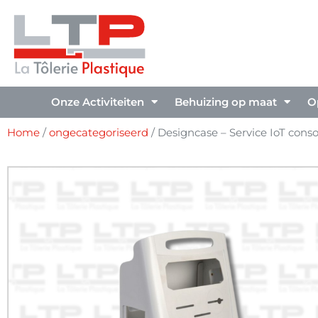
Onze Activiteiten
Behuizing op maat
O
Home
/
ongecategoriseerd
/ Designcase – Service IoT con