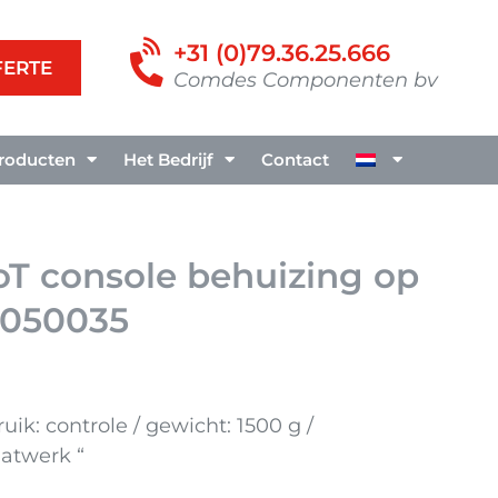
+31 (0)79.36.25.666
FERTE
Comdes Componenten bv
roducten
Het Bedrijf
Contact
oT console behuizing op
8050035
uik: controle / gewicht: 1500 g /
atwerk “