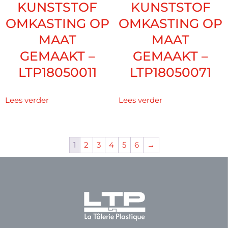
KUNSTSTOF
KUNSTSTOF
OMKASTING OP
OMKASTING OP
MAAT
MAAT
GEMAAKT –
GEMAAKT –
LTP18050011
LTP18050071
Lees verder
Lees verder
1
2
3
4
5
6
→