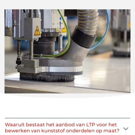
van een werktuigmachine. Deze techniek produceert
onderdelen met een hoge precisie.
Een werktuigmachine is een mechanisch toestel dat is
ontworpen om met de nodige precisie en kracht
bewerkingen of andere repetitieve taken uit te voeren.
Het is een productiemiddel dat is ontworpen om een
vast, beweegbaar of roterend werktuig vast te houden
en het in beweging te brengen, teneinde een werkstuk
of samenstel dat op een vaste of beweegbare tafel is
bevestigd, te bewerken of te vervormen. »
(Source Wikipédia)
Waaruit bestaat het aanbod van LTP voor het
bewerken van kunststof onderdelen op maat?