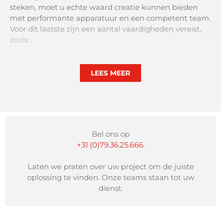
steken, moet u echte waard creatie kunnen bieden
met performante apparatuur en een competent team.
Voor dit laatste zijn een aantal vaardigheden vereist,
zoals :
Ketelmaker voor de productie van buizen, tanks
of panelen.
LEES MEER
Senior technicus in composietmaterialen voor
ontwerp- en productieoptimalisatie.
Manager Onderzoek en Ontwikkeling voor de
studie en ontwikkeling van nieuwe
fabricageprocessen.
Of … productontwerper, gereedschapsmaker,
Bel ons op
machinezetter enz.
+31 (0)79.36.25.666.
Laten we praten over uw project om de juiste
oplossing te vinden. Onze teams staan ​​tot uw
dienst.