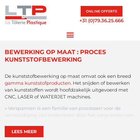
ONLINE OFFERTE
+31 (0)79.36.25.666
BEWERKING OP MAAT : PROCES
KUNSTSTOFBEWERKING
De kunststofbewerking op maat omvat ook een breed
gamma kunststofproducten
. Het snijden of bewerken
van kunststoffen wordt hoofdzakelijk uitgevoerd met
CNC, LASER of WATERJET machines.
« Verspannen is een familie van processen voor de
vervaardiging van onderdelen door het wegnemen van
materiaal. Het principe van machinale bewerking is
materiaal te verwijderen om het onbewerkte stuk de
LEES MEER
gewenste vorm en afmetingen te geven, met behulp