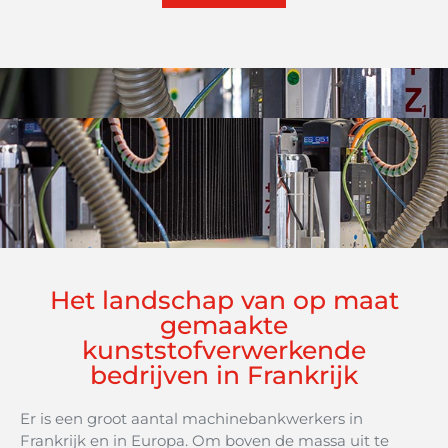
wordt hoofdzakelijk gebruikt voor de bewerking van
zeer kleine, op maat gemaakte kunststof onderdelen
of onderdelen die een zeer esthetische afwerking
vereisen.
Het landschap van op maat
gemaakte
kunststofverwerkende
bedrijven in Frankrijk
Er is een groot aantal machinebankwerkers in
Frankrijk en in Europa. Om boven de massa uit te