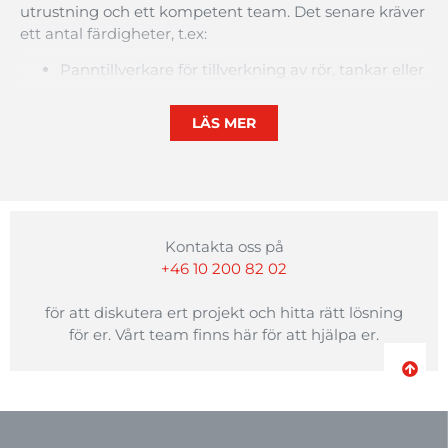
utrustning
och
ett
kompetent
team.
Det
senare
kräver
ett
antal
färdigheter
,
t.ex
:
Panntillverkare
för
tillverkning
av
rör
,
tankar
eller
paneler
.
Seniora
tekniker
inom
kompositmaterial
för
LÄS MER
optimering
av
konstruktion
och
produktion
.
Forsknings
–
och
utvecklingschef
för
undersökning
och
utveckling
av
nya
tillverkningsprocesser
.
Dessutom
…
produktdesigner
,
verktygsmakare
,
maskininställare
,
laminator
osv
.
Kontakta oss på
+46 10 200 82 02
för att diskutera ert projekt och hitta rätt lösning
för er. Vårt team finns här för att hjälpa er.