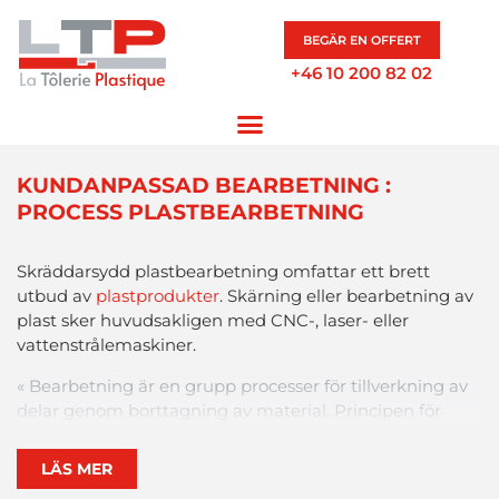
BEGÄR EN OFFERT
+46 10 200 82 02
KUNDANPASSAD BEARBETNING :
PROCESS PLASTBEARBETNING
Skräddarsydd
plastbearbetning
omfattar
ett
brett
utbud
av
plastprodukter
.
Skärning
eller
bearbetning
av
plast
sker
huvudsakligen
med
CNC-, laser-
eller
vattenstrålemaskiner
.
«
Bearbetning
är
en
grupp
processer
för
tillverkning
av
delar
genom
borttagning
av
material
.
Principen
för
maskinbearbetning
är
att
med
hjälp
av en
verktygsmaskin
avlägsna
material
på
ett
sådant
sätt
att
LÄS MER
den
obearbetade
delen
får
önskad
form
och
önskade