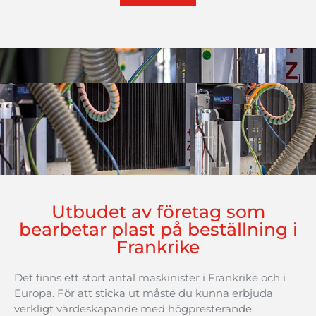
delar
som
kräver
en
mycket
estetisk
finish.
Utbudet av företag som
bearbetar plast på beställning i
Frankrike
Det
finns
ett
stort
antal
maskinister
i
Frankrike
och
i
Europa.
För
att
sticka
ut
måste
du
kunna
erbjuda
verkligt
värdeskapande
med
högpresterande