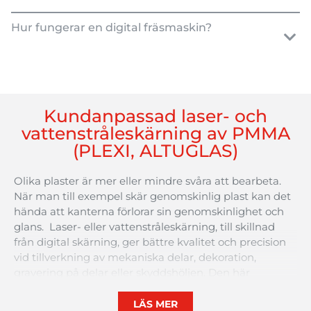
Hur fungerar en digital fräsmaskin?
Kundanpassad laser- och
vattenstråleskärning av PMMA
(PLEXI, ALTUGLAS)
Olika
plaster
är
mer
eller
mindre
svåra
att
bearbeta
.
När
man till
exempel
skär
genomskinlig
plast
kan
det
hända
att
kanterna
förlorar
sin
genomskinlighet
och
glans
. Laser-
eller
vattenstråleskärning
, till
skillnad
från
digital
skärning
,
ger
bättre
kvalitet
och
precision
vid
tillverkning
av
mekaniska
delar
,
dekoration
,
gravering
på
delar
eller
skyddshöljen
. Den
här
bearbetningsmetoden
används
främst
för
att
bearbeta
mycket
små
skräddarsydda
plastdelar
eller
LÄS MER