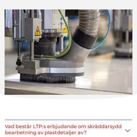
dimensioner
. Med
denna
teknik
tillverkas
delar
med
hög
precision
.
En
verktygsmaskin
är
en
mekanisk
utrustning
som
är
utformad
för
att
utföra
maskinbearbetning
eller
andra
repetitiva
uppgifter
med
lämplig
precision
och
kraft.
Det
är
ett
produktionsmedel
som
är
konstruerat
för
att
hålla
ett
fast,
rörligt
eller
roterande
verktyg
och
för
att
ge
det
rörelse
i
syfte
att
bearbeta
eller
deformera
ett
arbetsstycke
eller
en
enhet
som
är
fast
monterad
på
ett
fast
eller
rörligt
bord.
»
(Source Wikipédia)
Vad består LTP:s erbjudande om skräddarsydd
bearbetning av plastdetaljer av?