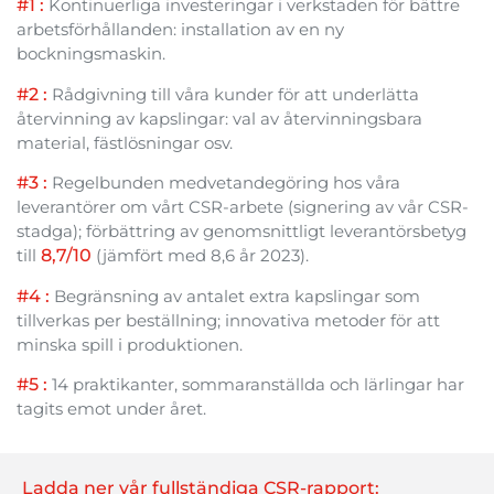
#1 :
Kontinuerliga investeringar i verkstaden för bättre
arbetsförhållanden: installation av en ny
bockningsmaskin.
#2 :
Rådgivning till våra kunder för att underlätta
återvinning av kapslingar: val av återvinningsbara
material, fästlösningar osv.
#3 :
Regelbunden medvetandegöring hos våra
leverantörer om vårt CSR-arbete (signering av vår CSR-
stadga); förbättring av genomsnittligt leverantörsbetyg
till
8,7/10
(jämfört med 8,6 år 2023).
#4 :
Begränsning av antalet extra kapslingar som
tillverkas per beställning; innovativa metoder för att
minska spill i produktionen.
#5 :
14 praktikanter, sommaranställda och lärlingar har
tagits emot under året.
Ladda ner vår fullständiga CSR-rapport: