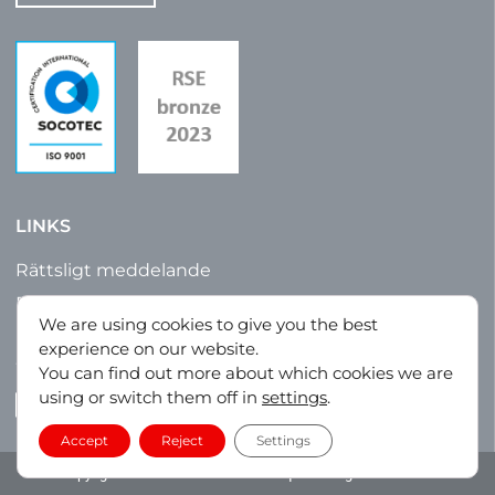
LINKS
Rättsligt meddelande
Försäljningsvillkor
We are using cookies to give you the best
Integritetspolicy
experience on our website.
Webbkarta
You can find out more about which cookies we are
using or switch them off in
settings
.
LinkedIn
Accept
Reject
Settings
Copyright © 2023 – La Tôlerie Plastique. All Rights Reserved