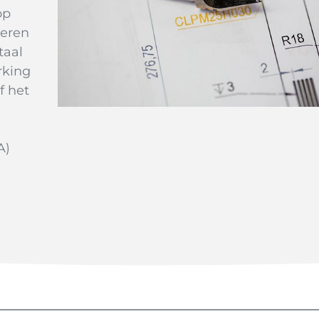
op
veren
taal
rking
f het
A)