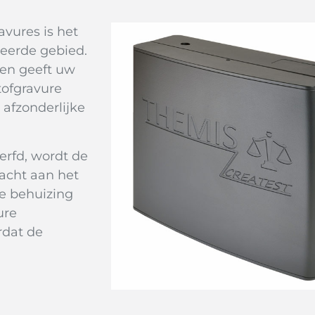
vures is het
eerde gebied.
 en geeft uw
tofgravure
 afzonderlijke
erfd, wordt de
acht aan het
e behuizing
ure
rdat de