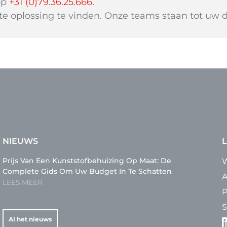
op
+31 (0)79.36.25.666.
e oplossing te vinden. Onze teams staan ​​tot uw d
NIEUWS
L
Prijs Van Een Kunststofbehuizing Op Maat: De
W
Complete Gids Om Uw Budget In Te Schatten
A
LEES MEER
P
S
Al het nieuws