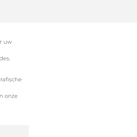
or uw
des.
rafische
n onze