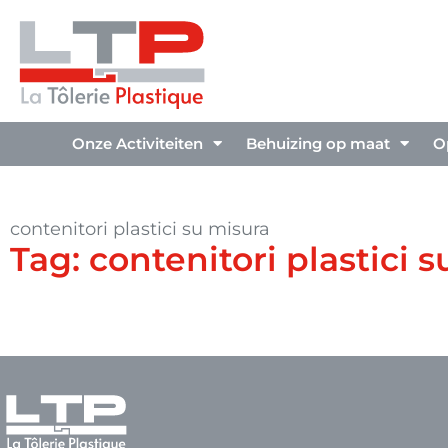
Onze Activiteiten
Behuizing op maat
O
contenitori plastici su misura
Tag: contenitori plastici 