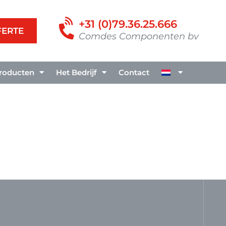
+31 (0)79.36.25.666
FERTE
Comdes Componenten bv
roducten
Het Bedrijf
Contact