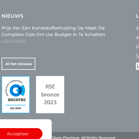
NIEUWS
L
Prijs Van Een Kunststofbehuizing Op Maat: De
W
Complete Gids Om Uw Budget In Te Schatten
A
LEES MEER
P
S
Al het nieuws
Accepteer
Copyright © 2023 – La Tôlerie Plastique. All Rights Reserved