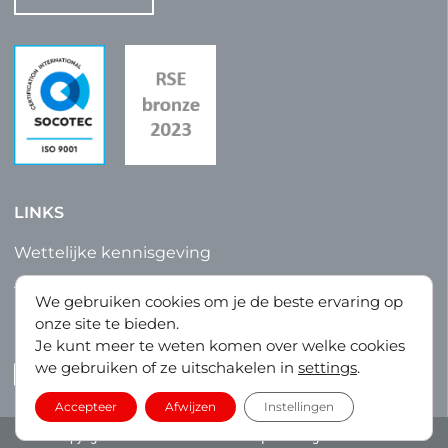
LINKS
Wettelijke kennisgeving
Algemene verkoops- en fabricagevoorwaarden
We gebruiken cookies om je de beste ervaring op
Privacybeleid
onze site te bieden.
Sitemap
Je kunt meer te weten komen over welke cookies
we gebruiken of ze uitschakelen in
settings
.
LinkedIn
Accepteer
Afwijzen
Instellingen
Copyright © 2023 – La Tôlerie Plastique. All Rights Reserved