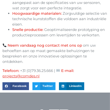
aangepast aan de specificaties van uw sensoren,
wat zorgt voor een perfecte integratie.
Hoogwaardige materialen:
Zorgvuldige selectie van
technische kunststoffen die voldoen aan industriële
eisen.
Snelle productie:
Geoptimaliseerde prototyping en
productieprocessen om levertijden te verkorten.
Neem vandaag nog contact met ons op
om uw
behoeften aan op maat gemaakte behuizingen te
bespreken en onze innovatieve oplossingen te
ontdekken.
Telefoon:
+31 (0)79.36.25.666 |
E-mail:
projects@comdes.nl
Facebook
Twitter
LinkedIn