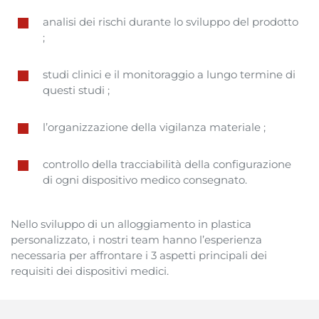
analisi
dei
rischi
durante
lo
sviluppo
del
prodotto
;
studi
clinici
e il
monitoraggio
a
lungo
termine di
questi
studi
;
l’
organizzazione
della
vigilanza
materiale
;
controllo
della
tracciabilità
della
configurazione
di
ogni
dispositivo
medico
consegnato.
Nello
sviluppo
di un
alloggiamento
in
plastica
personalizzato
, i
nostri
team
hanno
l’
esperienza
necessaria
per
affrontare
i 3
aspetti
principali
dei
requisiti
dei
dispositivi
medici
.