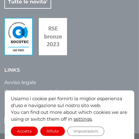
Tutte le novita'
LINKS
Avviso legale
Condizioni generali di vendita e produzione
Usiamo i cookie per fornirti la miglior esperienza
Politica sulla riservatezza
d'uso e navigazione sul nostro sito web.
Mappa del sito
You can find out more about which cookies we are
using or switch them off in
settings
.
LinkedIn
Accetta
Rifiuta
Impostazioni