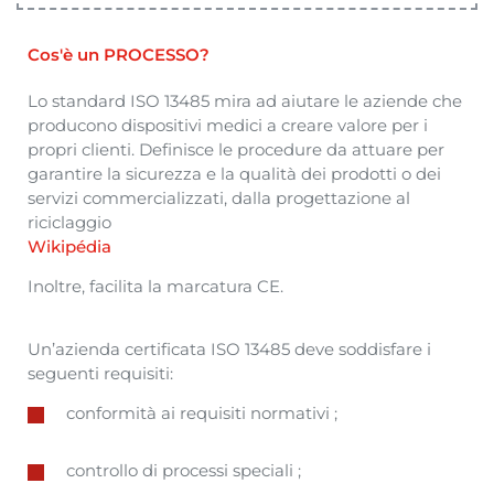
Cos'è un PROCESSO?
Lo standard ISO 13485 mira ad
aiutare
le
aziende
che
producono
dispositivi
medici
a
creare
valore
per i
propri
clienti
.
Definisce
le
procedure
da
attuare
per
garantire
la
sicurezza
e la
qualità
dei
prodotti
o dei
servizi
commercializzati
, dalla
progettazione
al
riciclaggio
Wikipédia
Inoltre
, facilita la
marcatura
CE.
Un’azienda
certificata
ISO 13485
deve
soddisfare
i
seguenti
requisiti
:
conformità
ai
requisiti
normativi
;
controllo
di
processi
speciali
;