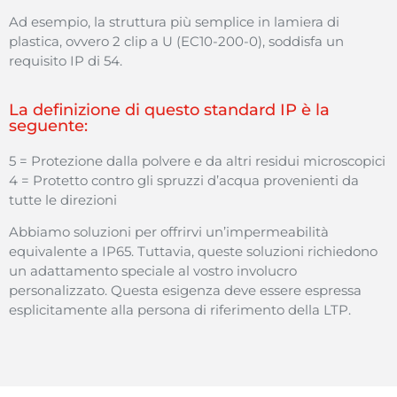
Ad
esempio
, la
struttura
più semplice in
lamiera
di
plastica
,
ovvero
2 clip
a
U (EC10-200-0),
soddisfa
un
requisito
IP di 54.
La definizione di questo standard IP è la
seguente:
5 =
Protezione
dalla
polvere
e da
altri
residui
microscopici
4 =
Protetto
contro
gli
spruzzi
d’acqua
provenienti
da
tutte le
direzioni
Abbiamo
soluzioni
per
offrirvi
un’impermeabilità
equivalente
a IP65.
Tuttavia
,
queste
soluzioni
richiedono
un
adattamento
speciale
al
vostro
involucro
personalizzato
.
Questa
esigenza
deve
essere
espressa
esplicitamente
alla persona di
riferimento
della
LTP.