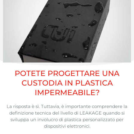
POTETE PROGETTARE UNA
CUSTODIA IN PLASTICA
IMPERMEABILE?
La
risposta
è
sì
.
Tuttavia
, è importante
comprendere
la
definizione
tecnica
del
livello
di LEAKAGE
quando
si
sviluppa
un
involucro
di
plastica
personalizzato
per
dispositivi
elettronici
.