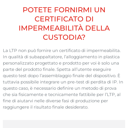
POTETE FORNIRMI UN
CERTIFICATO DI
IMPERMEABILITÀ DELLA
CUSTODIA?
La LTP non
può
fornire
un
certificato
di
impermeabilita
.
In
qualità
di
subappaltatore
, l’
alloggiamento
in
plastica
personalizzato
progettato
e
prodotto
per
voi
è solo
una
parte
del
prodotto
finale.
Spetta
all’utente
eseguire
questo
test
dopo
l’
assemblaggio
finale
del
dispositivo
. È
tuttavia
possibile
integrare
un
pre-test
di
perdita
di IP. In
questo
caso
, è
necessario
definire
un
metodo
di
prova
che
sia
fisicamente
e
tecnicamente
fattibile
per l’LTP, al
fine di
aiutarvi
nelle
diverse
fasi
di
produzione
per
raggiungere
il
risultato
finale
desiderato
.