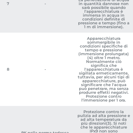
7
-
in quantità dannose non
sarà possibile quando
l'apparecchiatura è
immersa in acqua in
condizioni definite di
pressione e tempo (fino a
1 m di immersione).
Apparecchiatura
sommergibile in
condizioni specifiche di
tempo e pressione
(immersione prolungata)
(4) oltre 1 metro.
Normalmente ciò
significa che
8
-
l'apparecchiatura è
sigillata ermeticamente,
tuttavia, per alcuni tipi di
apparecchiature, può
significare che l'acqua
può penetrare, ma senza
produrre effetti negativi.
Protezione contro
l'immersione per 1 ora.
Protezione contro la
pulizia ad alta pressione e
ad alta temperatura da
più direzioni(3). Si noti
che le apparecchiature
IPx9 non sono
9K nella norma tedesca