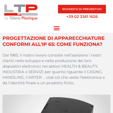
RICHIESTA DI PREVENTIVO
+39 02 3361 1626
PROGETTAZIONE DI APPARECCHIATURE
CONFORMI ALL'IP 65: COME FUNZIONA?
Dal 1985, il nostro
lavoro
consiste
nell’assistere
i
nostri
clienti
nello
sviluppo
e
nella
produzione
dei
loro
dispositivi
elettronici
nei
settori
HEALTH & BEAUTY,
INDUSTRIA o SERVIZI per quanto
riguarda
il CASING,
HANDLING, CARTER …
cioè
ciò
che
veste l’
elettronica
e
dà
l’
identità
finale a un
prodotto
finito
.