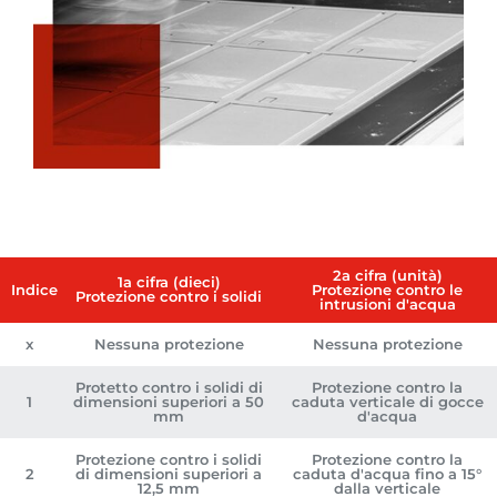
2a cifra (unità)
1a cifra (dieci)
Indice
Protezione contro le
Protezione contro i solidi
intrusioni d'acqua
x
Nessuna protezione
Nessuna protezione
Protetto contro i solidi di
Protezione contro la
1
dimensioni superiori a 50
caduta verticale di gocce
mm
d'acqua
Protezione contro i solidi
Protezione contro la
2
di dimensioni superiori a
caduta d'acqua fino a 15°
12,5 mm
dalla verticale