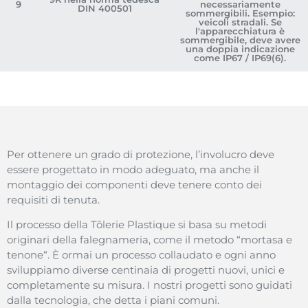
9
necessariamente
DIN 400501
sommergibili. Esempio:
veicoli stradali. Se
l'apparecchiatura è
sommergibile, deve avere
una doppia indicazione
come IP67 / IP69(6).
Per
ottenere
un
grado
di
protezione
, l’
involucro
deve
essere
progettato
in modo
adeguato
,
ma
anche il
montaggio
dei
componenti
deve
tenere
conto
dei
requisiti
di
tenuta
.
Il
processo
della
Tôlerie Plastique si basa su
metodi
originari
della
falegnameria
, come il
metodo
“
mortasa
e
tenone
“. È
ormai
un
processo
collaudato
e
ogni
anno
sviluppiamo
diverse
centinaia
di
progetti
nuovi
,
unici
e
completamente
su
misura
. I
nostri
progetti
sono
guidati
dalla
tecnologia
,
che
detta
i
piani
comuni
.