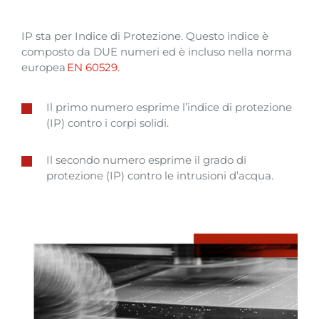
IP
sta
per Indice di
Protezione
.
Questo
indice è
composto da DUE
numeri
ed
è
incluso
nella
norma
europea
EN 60529.
Il primo
numero
esprime
l’indice di
protezione
(IP)
contro
i
corpi
solidi
.
Il
secondo
numero
esprime
il
grado
di
protezione
(IP)
contro
le
intrusioni
d’acqua.