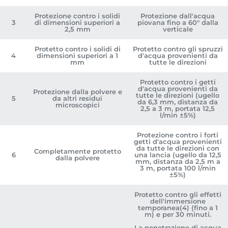
Protezione contro i solidi
Protezione dall'acqua
3
di dimensioni superiori a
piovana fino a 60° dalla
2,5 mm
verticale
Protetto contro i solidi di
Protetto contro gli spruzzi
4
dimensioni superiori a 1
d'acqua provenienti da
mm
tutte le direzioni
Protetto contro i getti
d'acqua provenienti da
Protezione dalla polvere e
tutte le direzioni (ugello
5
da altri residui
da 6,3 mm, distanza da
microscopici
2,5 a 3 m, portata 12,5
l/min ±5%)
Protezione contro i forti
getti d'acqua provenienti
da tutte le direzioni con
Completamente protetto
6
una lancia (ugello da 12,5
dalla polvere
mm, distanza da 2,5 m a
3 m, portata 100 l/min
±5%)
Protetto contro gli effetti
dell'immersione
temporanea(4) (fino a 1
m) e per 30 minuti.
La penetrazione di acqua