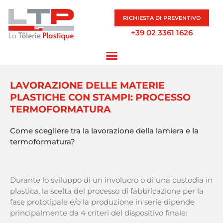
RICHIESTA DI PREVENTIVO
+39 02 3361 1626
LAVORAZIONE DELLE MATERIE
PLASTICHE CON STAMPI: PROCESSO
TERMOFORMATURA
Come
scegliere
tra la
lavorazione
della
lamiera
e la
termoformatura
?
Durante lo
sviluppo
di un
involucro
o di
una
custodia
in
plastica
, la
scelta
del
processo
di
fabbricazione
per la
fase
prototipale
e/o la
produzione
in
serie
dipende
principalmente
da 4
criteri
del
dispositivo
finale: