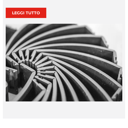
Nel caso della termoformatura della plastica, il
materiale utilizzato è solitamente in bobina, appena lo
LEGGI TUTTO
spessore prima della termoformatura è inferiore a due
millimetri. (Wikipedia)
La termoformatura è un processo che consente di
produrre forme arrotondate e fluide, ma lo sviluppo e
la produzione di uno stampo di termoformatura sono
inevitabili. Pertanto, il primo criterio di scelta è la
quantità di produzione in serie, seguito dalla stabilità
tecnica del prodotto.