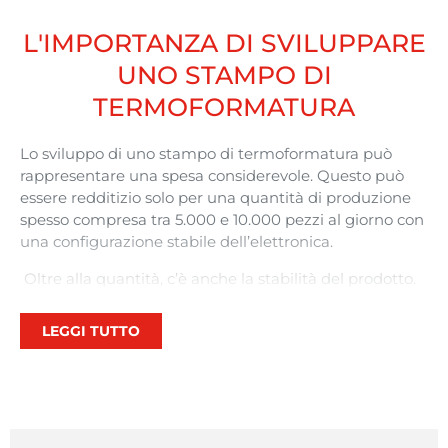
L'IMPORTANZA DI SVILUPPARE
UNO STAMPO DI
TERMOFORMATURA
Lo sviluppo di uno stampo di termoformatura può
rappresentare una spesa considerevole. Questo può
essere redditizio solo per una quantità di produzione
spesso compresa tra 5.000 e 10.000 pezzi al giorno con
una configurazione stabile dell’elettronica.
Oltre alla quantità, c’è anche la stabilità del prodotto.
Immaginiamo di produrre 5.000 pezzi xx in cinque
lotti da 1.000. Tra il secondo e il terzo ciclo di
LEGGI TUTTO
produzione, il fornitore di pannelli vi impone un
cambiamento dimensionale. Il progetto
dell’alloggiamento in plastica termoformata non è più
adatto e deve essere modificato. Quando si produce
un pezzo in plastica con un processo di stampaggio, si