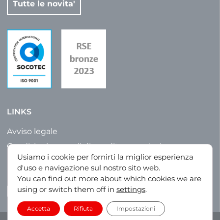
Tutte le novita'
LINKS
Avviso legale
Condizioni generali di vendita e produzione
Usiamo i cookie per fornirti la miglior esperienza
Politica sulla riservatezza
d'uso e navigazione sul nostro sito web.
Mappa del sito
You can find out more about which cookies we are
using or switch them off in
settings
.
LinkedIn
Accetta
Rifiuta
Impostazioni