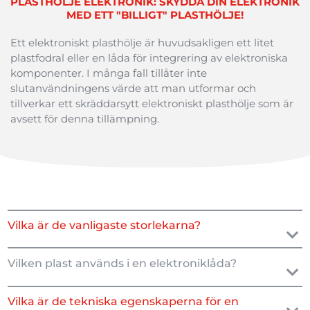
PLASTHÖLJE ELEKTRONIK: SKYDDA DIN ELEKTRONIK
MED ETT "BILLIGT" PLASTHÖLJE!
Ett
elektroniskt
plasthölje
är
huvudsakligen
ett
litet
plastfodral
eller
en
låda
för
integrering
av
elektroniska
komponenter
. I
många
fall
tillåter
inte
slutanvändningens
värde
att
man
utformar
och
tillverkar
ett
skräddarsytt
elektroniskt
plasthölje
som
är
avsett
för
denna
tillämpning
.
Vilka är de vanligaste storlekarna?
Vilken plast används i en elektroniklåda?
Vilka är de tekniska egenskaperna för en