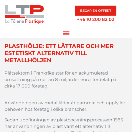
BEGÄR EN OFFERT
+46 10 200 82 02
PLASTHÖLJE: ETT LÄTTARE OCH MER
ESTETISKT ALTERNATIV TILL
METALLHÖLJEN
Plåtsektorn
i
Frankrike
står
för
en
ackumulerad
omsättning
på
mer
än
8
miljarder
euro,
fördelat
på
cirka
17 000
företag
.
Användningen
av
metalllådor
är
gammal
och
uppfyller
behoven
hos
företag
i
olika
branscher
.
Sedan
uppfinningen
av
plastbockningsprocessen
1985
har
användningen
av
plast
varit
ett
alternativ
till