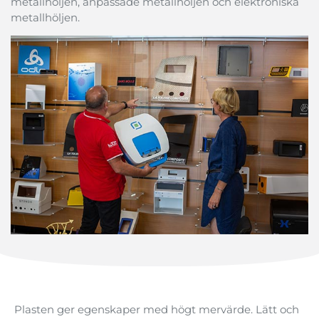
metallhöljen
,
anpassade
metallhöljen
och
elektroniska
metallhöljen
.
Plasten
ger
egenskaper
med
högt
mervärde
.
Lätt
och