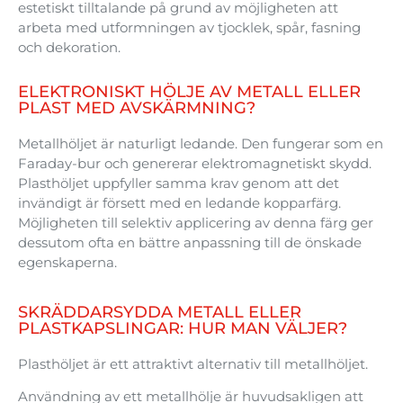
estetiskt
tilltalande
på
grund
av
möjligheten
att
arbeta
med
utformningen
av
tjocklek
,
spår
,
fasning
och
dekoration
.
ELEKTRONISKT HÖLJE AV METALL ELLER
PLAST MED AVSKÄRMNING?
Metallhöljet
är
naturligt
ledande
. Den
fungerar
som
en
Faraday-
bur
och
genererar
elektromagnetiskt
skydd
.
Plasthöljet
uppfyller
samma
krav
genom
att
det
invändigt
är
försett
med
en
ledande
kopparfärg
.
Möjligheten
till
selektiv
applicering
av
denna
färg
ger
dessutom
ofta
en
bättre
anpassning
till de
önskade
egenskaperna
.
SKRÄDDARSYDDA METALL ELLER
PLASTKAPSLINGAR: HUR MAN VÄLJER?
Plasthöljet är ett attraktivt alternativ till metallhöljet.
Användning av ett metallhölje är huvudsakligen att