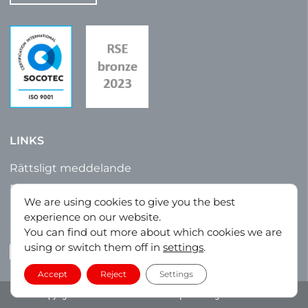
LINKS
Rättsligt meddelande
Försäljningsvillkor
We are using cookies to give you the best
Integritetspolicy
experience on our website.
Webbkarta
You can find out more about which cookies we are
using or switch them off in
settings
.
LinkedIn
Accept
Reject
Settings
Copyright © 2023 – La Tôlerie Plastique. All Rights Reserved