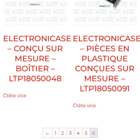
ELECTRONICASE
ELECTRONICAS
– CONÇU SUR
– PIÈCES EN
MESURE –
PLASTIQUE
BOÎTIER –
CONÇUES SUR
LTP18050048
MESURE –
LTP18050091
Čtěte více
Čtěte více
←
1
2
3
4
5
6