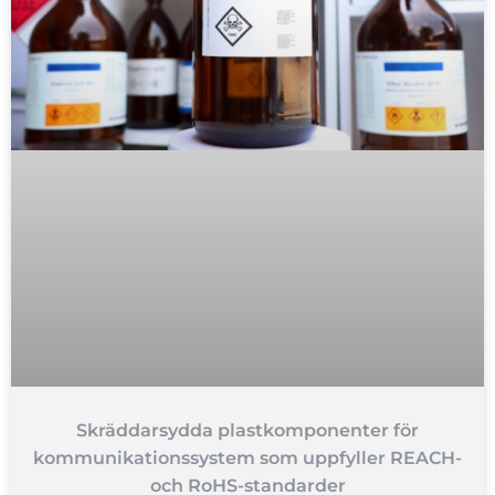
Skräddarsydda plastkomponenter för
kommunikationssystem som uppfyller REACH-
och RoHS-standarder