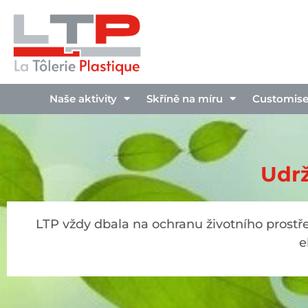
Naše aktivity
Skříně na míru
Customise
Udrž
LTP vždy dbala na ochranu životního prostřed
e