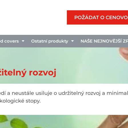
POŽÁDAT O CENOVO
d covers
Ostatní produkty
NAŠE NEJNOVĚJŠÍ Z
itelný rozvoj
í a neustále usiluje o udržitelný rozvoj a minimal
kologické stopy.