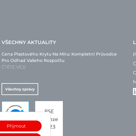
VŠECHNY AKTUALITY
L
Cena Plastového Krytu Na Míru: Kompletní Průvodce
P
Pro Odhad Vašeho Rozpočtu
O
ČTĚTE VÍCE
O
M
Všechny zprávy
Přijmout