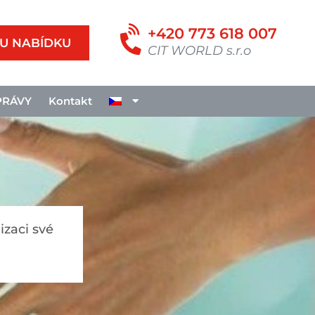
+420 773 618 007
U NABÍDKU
CIT WORLD s.r.o
PRÁVY
Kontakt
izaci své