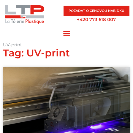
POŽÁDAT O CENOVOU NABÍDKU
+420 773 618 007
UV-print
Tag: UV-print