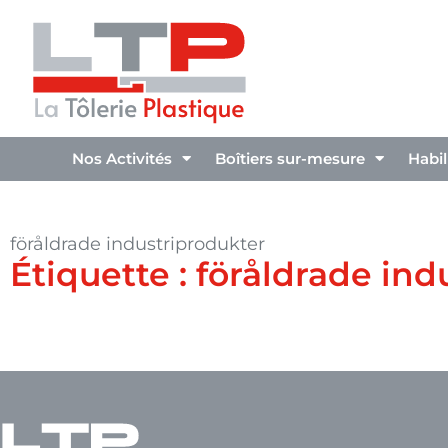
Nos Activités
Boîtiers sur-mesure
Habi
föråldrade industriprodukter
Étiquette : föråldrade in